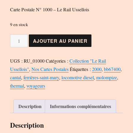
Carte Postale N° 1000 – Le Rail Ussellois
9 en stock
quantité
AJOUTER AU PANIER
de
Carte
UGS :
RU_01000
Catégories :
Collection "Le Rail
Postale
Ussellois"
,
Nos Cartes Postales
Étiquettes :
2000
,
bb67400
,
N°
cantal
,
ferrières-saint-mary
,
locomotive diesel
,
molompize
,
1000
thermal
,
voyageurs
-
Le
Rail
Description
Informations complémentaires
Ussellois
Description