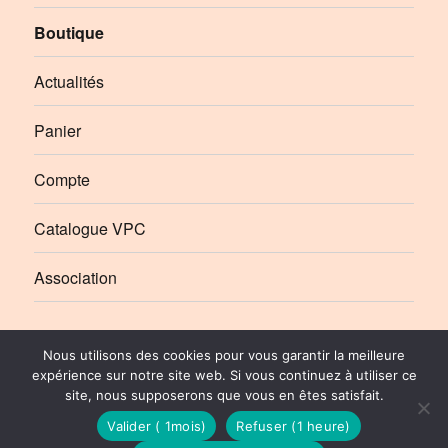
Boutique
Actualités
Panier
Compte
Catalogue VPC
Association
Élément
Élément
Nous utilisons des cookies pour vous garantir la meilleure
de
de
expérience sur notre site web. Si vous continuez à utiliser ce
site, nous supposerons que vous en êtes satisfait.
menu
menu
Le Rail Ussellois
Politique de Confidentialité
© 2010-2026 | Stéphane SIBOT pour Le Rail Ussellois
Valider ( 1mois)
Refuser (1 heure)