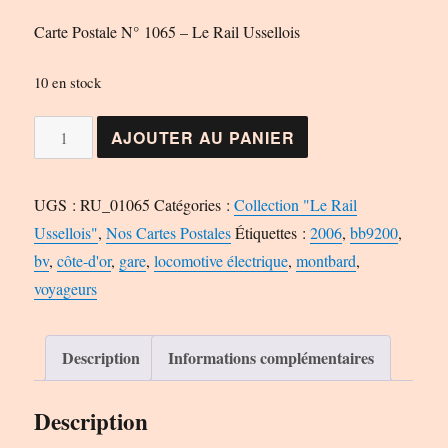
Carte Postale N° 1065 – Le Rail Ussellois
10 en stock
quantité
AJOUTER AU PANIER
de
Carte
UGS :
RU_01065
Catégories :
Collection "Le Rail
Postale
Ussellois"
,
Nos Cartes Postales
Étiquettes :
2006
,
bb9200
,
N°
bv
,
côte-d'or
,
gare
,
locomotive électrique
,
montbard
,
1065
voyageurs
-
Le
Rail
Description
Informations complémentaires
Ussellois
Description