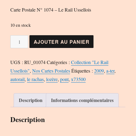
Carte Postale N° 1074 – Le Rail Ussellois
10 en stock
quantité
AJOUTER AU PANIER
de
Carte
UGS :
RU_01074
Catégories :
Collection "Le Rail
Postale
Ussellois"
,
Nos Cartes Postales
Étiquettes :
2009
,
a-ter
,
N°
autorail
,
le rachas
,
lozère
,
pont
,
x73500
1074
-
Le
Description
Informations complémentaires
Rail
Ussellois
Description