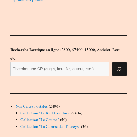
Recherche Boutique en ligne
(2800, 67400, 15000, Andelot, Bort,
etc.) :
2490
Nos Cartes Postales
2490
produits
2404
Collection "Le Rail Ussellois"
2404
50
produits
Collection "Le Causse"
50
produits
36
Collection "La Combe des Thureys"
36
produits