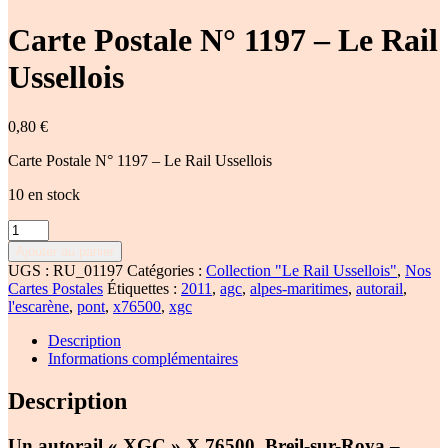
Carte Postale N° 1197 – Le Rail
Ussellois
0,80
€
Carte Postale N° 1197 – Le Rail Ussellois
10 en stock
quantité
de
Ajouter au panier
Carte
UGS :
RU_01197
Catégories :
Collection "Le Rail Ussellois"
,
Nos
Postale
Cartes Postales
Étiquettes :
2011
,
agc
,
alpes-maritimes
,
autorail
,
N°
l'escarène
,
pont
,
x76500
,
xgc
1197
-
Description
Le
Informations complémentaires
Rail
Ussellois
Description
Un autorail « XGC » X 76500, Breil-sur-Roya –