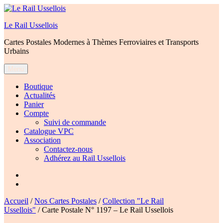
Aller
au
Le Rail Ussellois
contenu
Cartes Postales Modernes à Thèmes Ferroviaires et Transports
Urbains
Menu
Boutique
Actualités
Panier
Compte
Suivi de commande
Catalogue VPC
Association
Contactez-nous
Adhérez au Rail Ussellois
Élément
de
Élément
menu
de
Accueil
/
Nos Cartes Postales
/
Collection "Le Rail
menu
Ussellois"
/ Carte Postale N° 1197 – Le Rail Ussellois