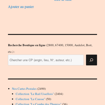
Ajouter au panier
Recherche Boutique en ligne
(2800, 67400, 15000, Andelot, Bort,
etc.) :
2490
Nos Cartes Postales
2490
produits
2404
Collection "Le Rail Ussellois"
2404
50
produits
Collection "Le Causse"
50
produits
36
Collection "La Combe des Thureys"
36