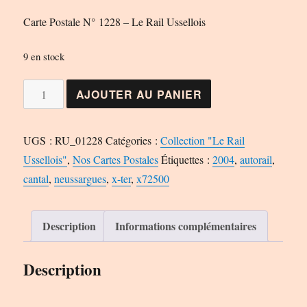
Carte Postale N° 1228 – Le Rail Ussellois
9 en stock
quantité
AJOUTER AU PANIER
de
Carte
UGS :
RU_01228
Catégories :
Collection "Le Rail
Postale
Ussellois"
,
Nos Cartes Postales
Étiquettes :
2004
,
autorail
,
N°
cantal
,
neussargues
,
x-ter
,
x72500
1228
-
Le
Description
Informations complémentaires
Rail
Ussellois
Description