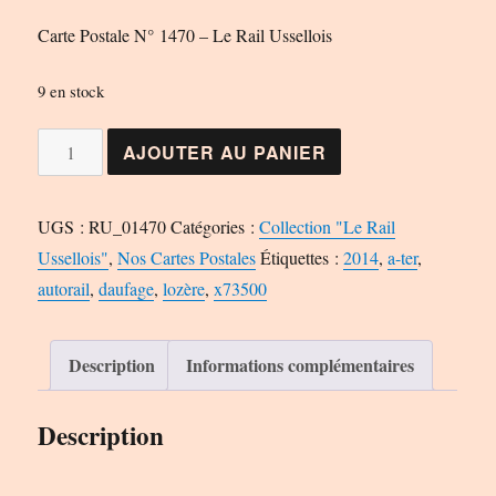
Carte Postale N° 1470 – Le Rail Ussellois
9 en stock
quantité
AJOUTER AU PANIER
de
Carte
UGS :
RU_01470
Catégories :
Collection "Le Rail
Postale
Ussellois"
,
Nos Cartes Postales
Étiquettes :
2014
,
a-ter
,
N°
autorail
,
daufage
,
lozère
,
x73500
1470
-
Le
Description
Informations complémentaires
Rail
Ussellois
Description