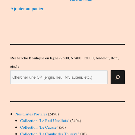
Ajouter au panier
Recherche Boutique en ligne
(2800, 67400, 15000, Andelot, Bort,
etc.) :
2490
Nos Cartes Postales
2490
produits
2404
Collection "Le Rail Ussellois"
2404
50
produits
Collection "Le Causse"
50
produits
36
Collection "La Combe des Thureys"
36