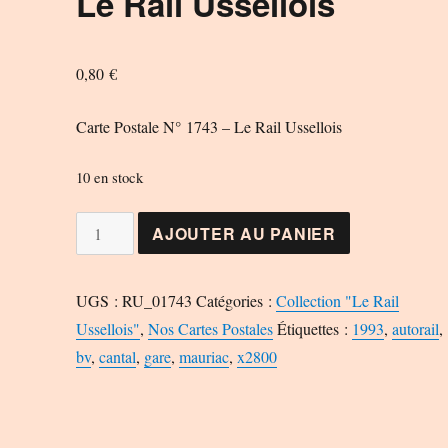
Le Rail Ussellois
0,80
€
Carte Postale N° 1743 – Le Rail Ussellois
10 en stock
quantité
AJOUTER AU PANIER
de
Carte
UGS :
RU_01743
Catégories :
Collection "Le Rail
Postale
Ussellois"
,
Nos Cartes Postales
Étiquettes :
1993
,
autorail
,
N°
bv
,
cantal
,
gare
,
mauriac
,
x2800
1743
-
Le