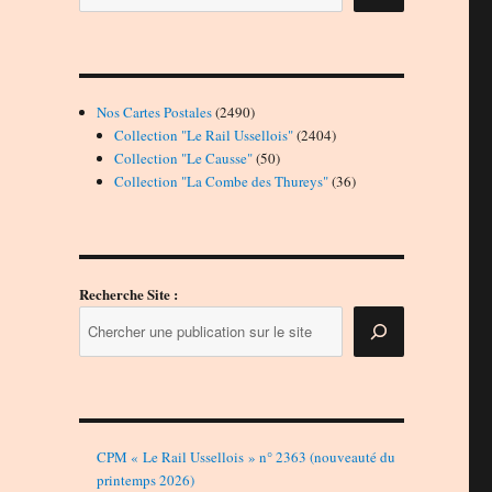
2490
Nos Cartes Postales
2490
produits
2404
Collection "Le Rail Ussellois"
2404
50
produits
Collection "Le Causse"
50
produits
36
Collection "La Combe des Thureys"
36
produits
Recherche Site :
CPM « Le Rail Ussellois » n° 2363 (nouveauté du
printemps 2026)