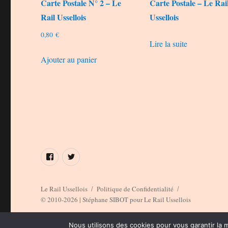
Carte Postale N° 2 – Le
Carte Postale – Le Rai
Rail Ussellois
Ussellois
0,80
€
Lire la suite
Ajouter au panier
Élément
Élément
de
de
menu
menu
Le Rail Ussellois
Politique de Confidentialité
© 2010-2026 | Stéphane SIBOT pour Le Rail Ussellois
Nous utilisons des cookies pour vous garantir la m