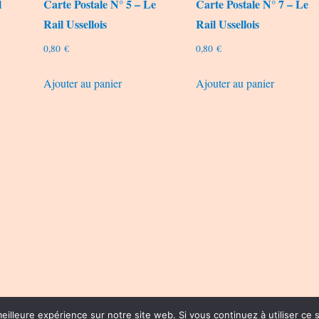
l
Carte Postale N° 5 – Le
Carte Postale N° 7 – Le
Rail Ussellois
Rail Ussellois
0,80
€
0,80
€
Ajouter au panier
Ajouter au panier
eilleure expérience sur notre site web. Si vous continuez à utiliser ce