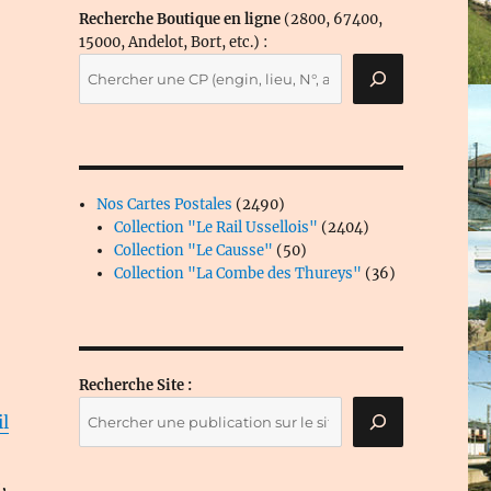
Recherche Boutique en ligne
(2800, 67400,
15000, Andelot, Bort, etc.) :
2490
Nos Cartes Postales
2490
produits
2404
Collection "Le Rail Ussellois"
2404
50
produits
Collection "Le Causse"
50
produits
36
Collection "La Combe des Thureys"
36
produits
Recherche Site :
il
e
,