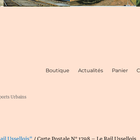
Boutique
Actualités
Panier
C
ports Urbains
ail Ussellois"
/ Carte Postale N° 1798 – Le Rail Ussellois