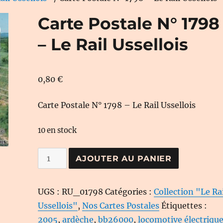
Carte Postale N° 1798
– Le Rail Ussellois
0,80
€
Carte Postale N° 1798 – Le Rail Ussellois
10 en stock
quantité
AJOUTER AU PANIER
de
Carte
UGS :
RU_01798
Catégories :
Collection "Le Ra
Postale
Ussellois"
,
Nos Cartes Postales
Étiquettes :
N°
2005
,
ardèche
,
bb26000
,
locomotive électriqu