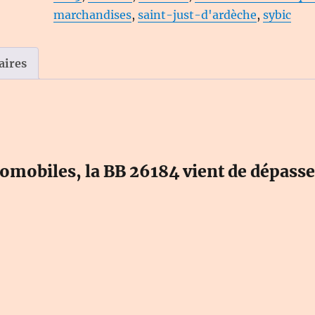
1798
marchandises
,
saint-just-d'ardèche
,
sybic
-
Le
Rail
aires
Ussellois
tomobiles, la BB 26184 vient de dépasse