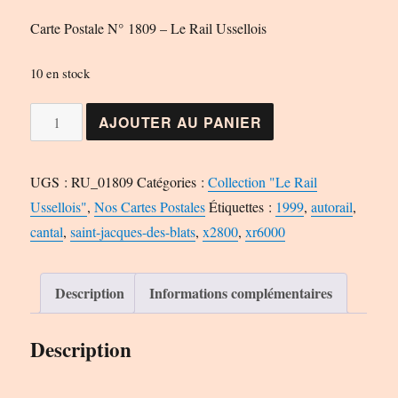
Carte Postale N° 1809 – Le Rail Ussellois
10 en stock
quantité
AJOUTER AU PANIER
de
Carte
UGS :
RU_01809
Catégories :
Collection "Le Rail
Postale
Ussellois"
,
Nos Cartes Postales
Étiquettes :
1999
,
autorail
,
N°
cantal
,
saint-jacques-des-blats
,
x2800
,
xr6000
1809
-
Le
Description
Informations complémentaires
Rail
Ussellois
Description