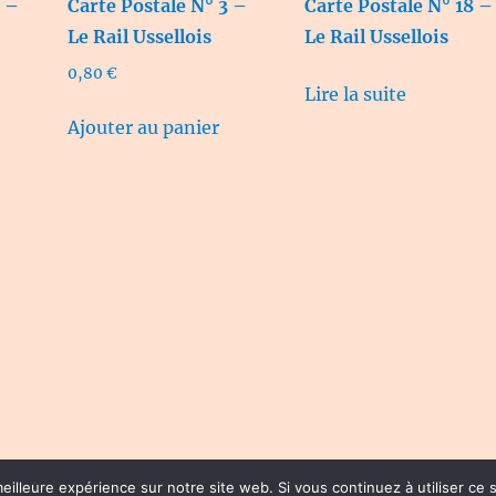
0 –
Carte Postale N° 3 –
Carte Postale N° 18 –
Le Rail Ussellois
Le Rail Ussellois
0,80
€
Lire la suite
Ajouter au panier
eilleure expérience sur notre site web. Si vous continuez à utiliser ce