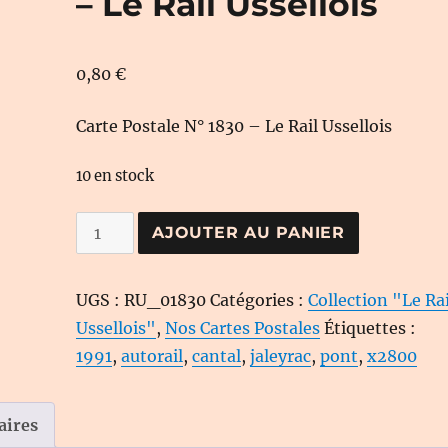
– Le Rail Ussellois
0,80
€
Carte Postale N° 1830 – Le Rail Ussellois
10 en stock
quantité
AJOUTER AU PANIER
de
Carte
UGS :
RU_01830
Catégories :
Collection "Le Rai
Postale
Ussellois"
,
Nos Cartes Postales
Étiquettes :
N°
1991
,
autorail
,
cantal
,
jaleyrac
,
pont
,
x2800
1830
-
Le
aires