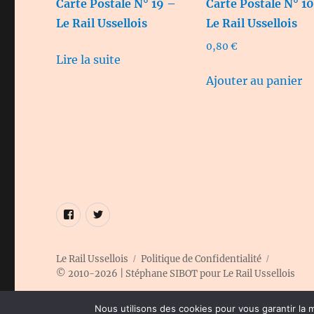
Carte Postale N° 19 –
Carte Postale N° 1
Le Rail Ussellois
Le Rail Ussellois
0,80
€
Lire la suite
Ajouter au panier
Élément
Élément
de
de
menu
menu
Le Rail Ussellois
Politique de Confidentialité
© 2010-2026 | Stéphane SIBOT pour Le Rail Ussellois
Nous utilisons des cookies pour vous garantir la m