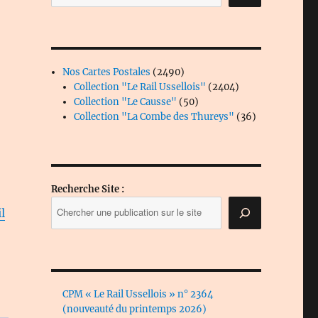
2490
Nos Cartes Postales
2490
produits
2404
Collection "Le Rail Ussellois"
2404
50
produits
Collection "Le Causse"
50
produits
36
Collection "La Combe des Thureys"
36
produits
Recherche Site :
l
CPM « Le Rail Ussellois » n° 2364
(nouveauté du printemps 2026)