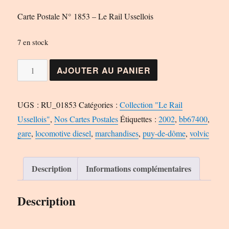
Carte Postale N° 1853 – Le Rail Ussellois
7 en stock
quantité
AJOUTER AU PANIER
de
Carte
UGS :
RU_01853
Catégories :
Collection "Le Rail
Postale
Ussellois"
,
Nos Cartes Postales
Étiquettes :
2002
,
bb67400
,
N°
gare
,
locomotive diesel
,
marchandises
,
puy-de-dôme
,
volvic
1853
-
Le
Description
Informations complémentaires
Rail
Ussellois
Description