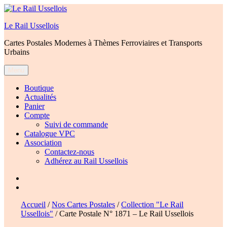
Aller
au
Le Rail Ussellois
contenu
Cartes Postales Modernes à Thèmes Ferroviaires et Transports
Urbains
Menu
Boutique
Actualités
Panier
Compte
Suivi de commande
Catalogue VPC
Association
Contactez-nous
Adhérez au Rail Ussellois
Élément
de
Élément
menu
de
Accueil
/
Nos Cartes Postales
/
Collection "Le Rail
menu
Ussellois"
/ Carte Postale N° 1871 – Le Rail Ussellois