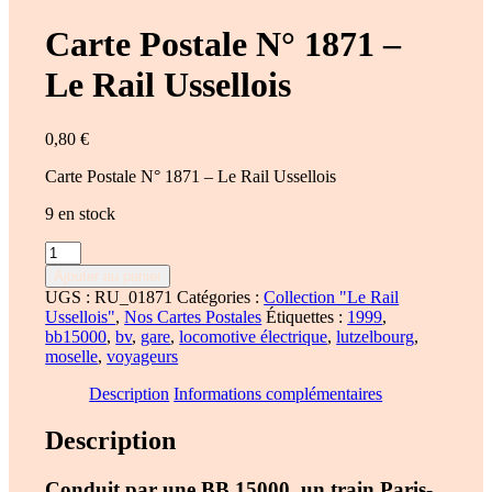
Carte Postale N° 1871 –
Le Rail Ussellois
0,80
€
Carte Postale N° 1871 – Le Rail Ussellois
9 en stock
quantité
de
Ajouter au panier
Carte
UGS :
RU_01871
Catégories :
Collection "Le Rail
Postale
Ussellois"
,
Nos Cartes Postales
Étiquettes :
1999
,
N°
bb15000
,
bv
,
gare
,
locomotive électrique
,
lutzelbourg
,
1871
moselle
,
voyageurs
-
Le
Description
Informations complémentaires
Rail
Ussellois
Description
Conduit par une BB 15000, un train Paris-