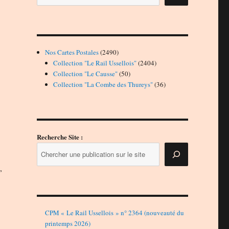
2490
Nos Cartes Postales
2490
produits
2404
Collection "Le Rail Ussellois"
2404
50
produits
Collection "Le Causse"
50
produits
36
Collection "La Combe des Thureys"
36
produits
Recherche Site :
0
,
CPM « Le Rail Ussellois » n° 2364 (nouveauté du
printemps 2026)