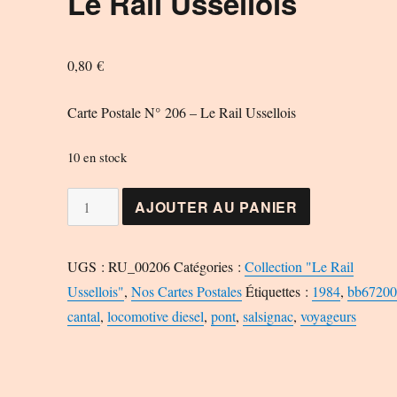
Le Rail Ussellois
0,80
€
Carte Postale N° 206 – Le Rail Ussellois
10 en stock
quantité
AJOUTER AU PANIER
de
Carte
UGS :
RU_00206
Catégories :
Collection "Le Rail
Postale
Ussellois"
,
Nos Cartes Postales
Étiquettes :
1984
,
bb6720
N°
cantal
,
locomotive diesel
,
pont
,
salsignac
,
voyageurs
206
-
Le