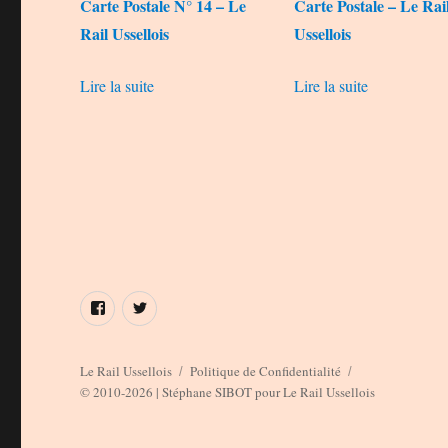
Carte Postale N° 14 – Le
Carte Postale – Le Rai
Rail Ussellois
Ussellois
Lire la suite
Lire la suite
Élément
Élément
de
de
menu
menu
Le Rail Ussellois
Politique de Confidentialité
© 2010-2026 | Stéphane SIBOT pour Le Rail Ussellois