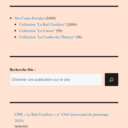
2490
Nos Cartes Postales
2490
produits
2404
Collection "Le Rail Ussellois"
2404
50
produits
Collection "Le Causse"
50
produits
36
Collection "La Combe des Thureys"
36
produits
Recherche Site :
CPM « Le Rail Ussellois » n° 2364 (nouveauté du printemps
2026)
06/08/2026