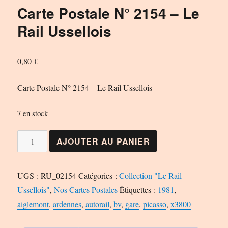
Carte Postale N° 2154 – Le
Rail Ussellois
0,80
€
Carte Postale N° 2154 – Le Rail Ussellois
7 en stock
quantité
AJOUTER AU PANIER
de
Carte
UGS :
RU_02154
Catégories :
Collection "Le Rail
Postale
Ussellois"
,
Nos Cartes Postales
Étiquettes :
1981
,
N°
aiglemont
,
ardennes
,
autorail
,
bv
,
gare
,
picasso
,
x3800
2154
-