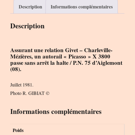
Le
Description
Informations complémentaires
Rail
Ussellois
Description
Assurant une relation Givet – Charleville-
Mézières, un autorail « Picasso » X 3800
passe sans arrêt la halte / P.N. 75 d’Aiglemont
(08).
Juillet 1981.
Photo R. GIBIAT ©
Informations complémentaires
Poids