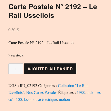
Carte Postale N° 2192 – Le
Rail Ussellois
0,80
€
Carte Postale N° 2192 – Le Rail Ussellois
9 en stock
quantité
AJOUTER AU PANIER
de
Carte
UGS :
RU_02192
Catégories :
Collection "Le Rail
Postale
Ussellois"
,
Nos Cartes Postales
Étiquettes :
1988
,
ardennes
,
N°
cc14100
,
locomotive électrique
,
mohon
2192
-