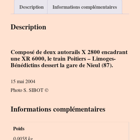
Le
Description
Informations complémentaires
Rail
Ussellois
Description
Composé de deux autorails X 2800 encadrant
une XR 6000, le train Poitiers – Limoges-
Bénédictins dessert la gare de Nieul (87).
15 mai 2004
Photo S. SIBOT ©
Informations complémentaires
Poids
0,0058 kg