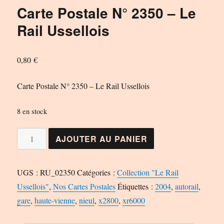
Carte Postale N° 2350 – Le
Rail Ussellois
0,80
€
Carte Postale N° 2350 – Le Rail Ussellois
8 en stock
quantité
AJOUTER AU PANIER
de
Carte
UGS :
RU_02350
Catégories :
Collection "Le Rail
Postale
Ussellois"
,
Nos Cartes Postales
Étiquettes :
2004
,
autorail
,
N°
gare
,
haute-vienne
,
nieul
,
x2800
,
xr6000
2350
-