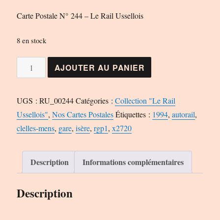
Carte Postale N° 244 – Le Rail Ussellois
8 en stock
quantité
AJOUTER AU PANIER
de
Carte
UGS :
RU_00244
Catégories :
Collection "Le Rail
Postale
Ussellois"
,
Nos Cartes Postales
Étiquettes :
1994
,
autorail
,
N°
clelles-mens
,
gare
,
isère
,
rgp1
,
x2720
244
-
Le
Description
Informations complémentaires
Rail
Ussellois
Description