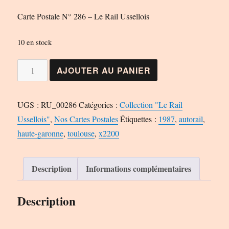
Carte Postale N° 286 – Le Rail Ussellois
10 en stock
quantité
AJOUTER AU PANIER
de
Carte
UGS :
RU_00286
Catégories :
Collection "Le Rail
Postale
Ussellois"
,
Nos Cartes Postales
Étiquettes :
1987
,
autorail
,
N°
haute-garonne
,
toulouse
,
x2200
286
-
Le
Description
Informations complémentaires
Rail
Ussellois
Description