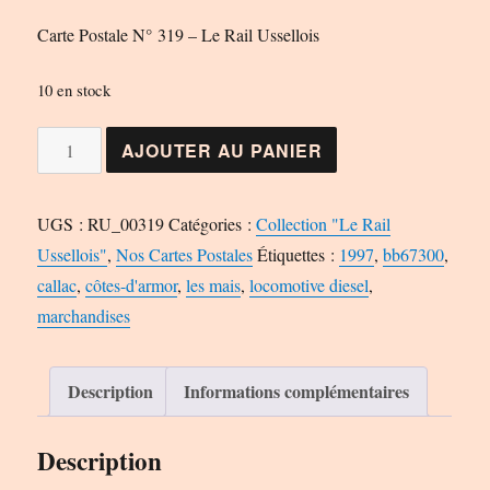
Carte Postale N° 319 – Le Rail Ussellois
10 en stock
quantité
AJOUTER AU PANIER
de
Carte
UGS :
RU_00319
Catégories :
Collection "Le Rail
Postale
Ussellois"
,
Nos Cartes Postales
Étiquettes :
1997
,
bb67300
,
N°
callac
,
côtes-d'armor
,
les mais
,
locomotive diesel
,
319
marchandises
-
Le
Rail
Description
Informations complémentaires
Ussellois
Description