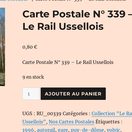
Carte Postale N° 339 
Le Rail Ussellois
0,80
€
Carte Postale N° 339 – Le Rail Ussellois
9 en stock
quantité
AJOUTER AU PANIER
de
Carte
UGS :
RU_00339
Catégories :
Collection "Le Ra
Postale
Ussellois"
,
Nos Cartes Postales
Étiquettes :
N°
1996
,
autorail
,
gare
,
puy-de-dôme
,
volvic
,