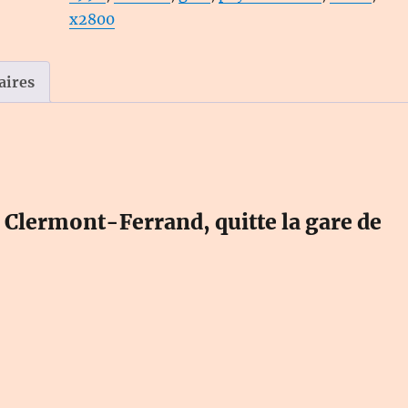
339
x2800
-
Le
Rail
aires
Ussellois
 Clermont-Ferrand, quitte la gare de