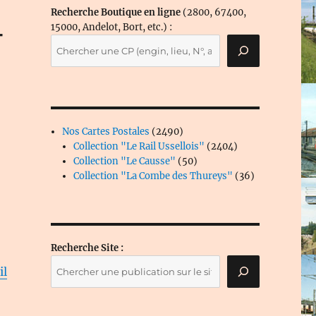
Recherche Boutique en ligne
(2800, 67400,
–
15000, Andelot, Bort, etc.) :
2490
Nos Cartes Postales
2490
produits
2404
Collection "Le Rail Ussellois"
2404
50
produits
Collection "Le Causse"
50
produits
36
Collection "La Combe des Thureys"
36
produits
Recherche Site :
il