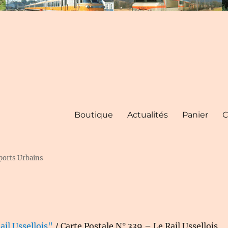
Boutique
Actualités
Panier
C
ports Urbains
ail Ussellois"
/ Carte Postale N° 339 – Le Rail Ussellois