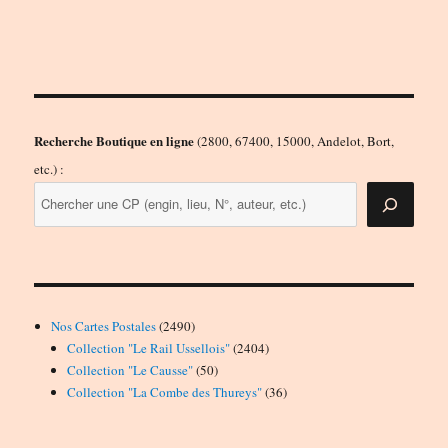
Recherche Boutique en ligne
(2800, 67400, 15000, Andelot, Bort,
etc.) :
2490
Nos Cartes Postales
2490
produits
2404
Collection "Le Rail Ussellois"
2404
50
produits
Collection "Le Causse"
50
produits
36
Collection "La Combe des Thureys"
36
produits