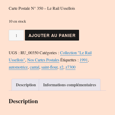
Carte Postale N° 350 – Le Rail Ussellois
10 en stock
quantité
AJOUTER AU PANIER
de
Carte
UGS :
RU_00350
Catégories :
Collection "Le Rail
Postale
Ussellois"
,
Nos Cartes Postales
Étiquettes :
1991
,
N°
automotrice
,
cantal
,
saint-flour
,
z2
,
z7300
350
-
Le
Description
Informations complémentaires
Rail
Ussellois
Description