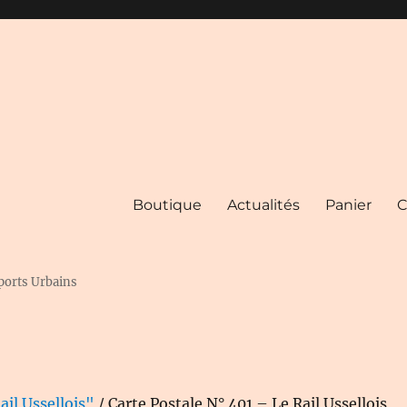
Boutique
Actualités
Panier
C
ports Urbains
ail Ussellois"
/ Carte Postale N° 401 – Le Rail Ussellois