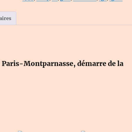
401
-
Le
aires
Rail
Ussellois
 Paris-Montparnasse, démarre de la