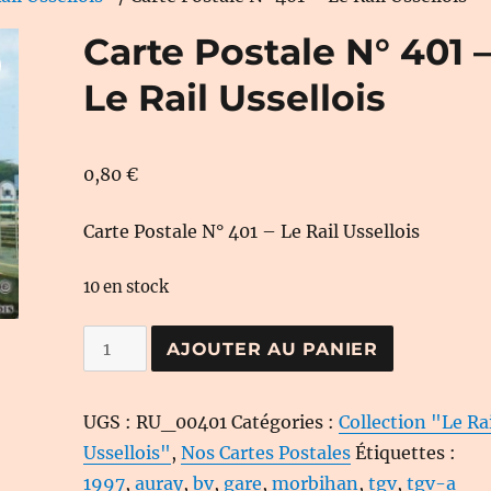
Carte Postale N° 401 
Le Rail Ussellois
0,80
€
Carte Postale N° 401 – Le Rail Ussellois
10 en stock
quantité
AJOUTER AU PANIER
de
Carte
UGS :
RU_00401
Catégories :
Collection "Le Ra
Postale
Ussellois"
,
Nos Cartes Postales
Étiquettes :
N°
1997
,
auray
,
bv
,
gare
,
morbihan
,
tgv
,
tgv-a