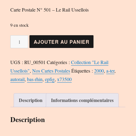
Carte Postale N° 501 – Le Rail Ussellois
9 en stock
quantité
AJOUTER AU PANIER
de
Carte
UGS :
RU_00501
Catégories :
Collection "Le Rail
Postale
Ussellois"
,
Nos Cartes Postales
Étiquettes :
2000
,
a-ter
,
N°
autorail
,
bas-rhin
,
epfig
,
x73500
501
-
Le
Description
Informations complémentaires
Rail
Ussellois
Description