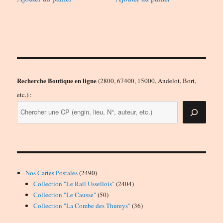
Recherche Boutique en ligne
(2800, 67400, 15000, Andelot, Bort,
etc.) :
2490
Nos Cartes Postales
2490
produits
2404
Collection "Le Rail Ussellois"
2404
50
produits
Collection "Le Causse"
50
produits
36
Collection "La Combe des Thureys"
36
produits