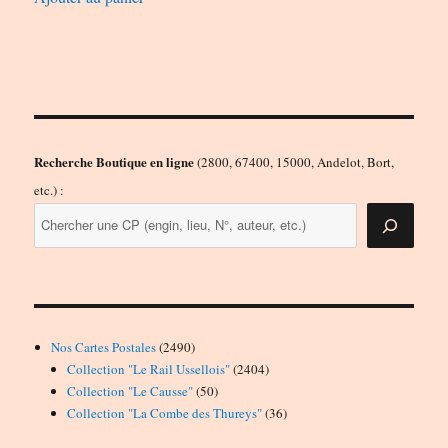
Recherche Boutique en ligne
(2800, 67400, 15000, Andelot, Bort,
etc.) :
2490
Nos Cartes Postales
2490
produits
2404
Collection "Le Rail Ussellois"
2404
50
produits
Collection "Le Causse"
50
produits
36
Collection "La Combe des Thureys"
36
produits