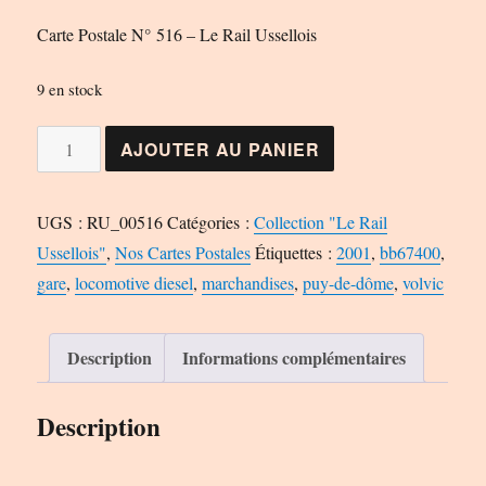
Carte Postale N° 516 – Le Rail Ussellois
9 en stock
quantité
AJOUTER AU PANIER
de
Carte
UGS :
RU_00516
Catégories :
Collection "Le Rail
Postale
Ussellois"
,
Nos Cartes Postales
Étiquettes :
2001
,
bb67400
,
N°
gare
,
locomotive diesel
,
marchandises
,
puy-de-dôme
,
volvic
516
-
Le
Description
Informations complémentaires
Rail
Ussellois
Description