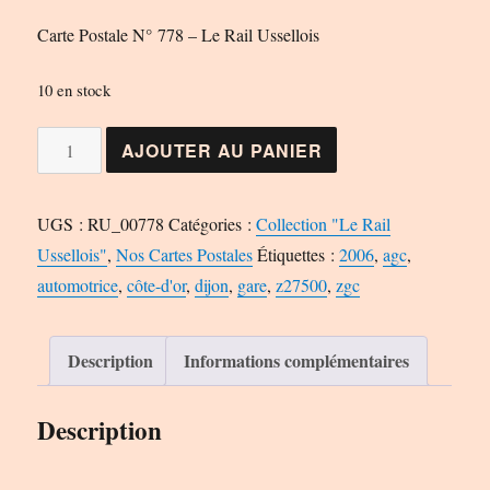
Carte Postale N° 778 – Le Rail Ussellois
10 en stock
quantité
AJOUTER AU PANIER
de
Carte
UGS :
RU_00778
Catégories :
Collection "Le Rail
Postale
Ussellois"
,
Nos Cartes Postales
Étiquettes :
2006
,
agc
,
N°
automotrice
,
côte-d'or
,
dijon
,
gare
,
z27500
,
zgc
778
-
Le
Description
Informations complémentaires
Rail
Ussellois
Description