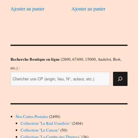
Ajouter au panier
Ajouter au panier
Recherche Boutique en ligne
(2800, 67400, 15000, Andelot, Bort,
etc.) :
2490
Nos Cartes Postales
2490
produits
2404
Collection "Le Rail Ussellois"
2404
50
produits
Collection "Le Causse"
50
produits
36
Collection "La Combe des Thureys"
36