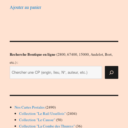
Ajouter au panier
Recherche Boutique en ligne
(2800, 67400, 15000, Andelot, Bort,
etc.) :
2490
Nos Cartes Postales
2490
produits
2404
Collection "Le Rail Ussellois"
2404
50
produits
Collection "Le Causse"
50
produits
36
Collection "La Combe des Thureys"
36