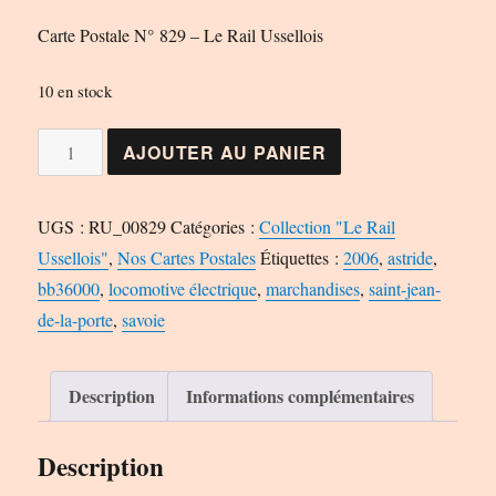
Carte Postale N° 829 – Le Rail Ussellois
10 en stock
quantité
AJOUTER AU PANIER
de
Carte
UGS :
RU_00829
Catégories :
Collection "Le Rail
Postale
Ussellois"
,
Nos Cartes Postales
Étiquettes :
2006
,
astride
,
N°
bb36000
,
locomotive électrique
,
marchandises
,
saint-jean-
829
de-la-porte
,
savoie
-
Le
Rail
Description
Informations complémentaires
Ussellois
Description