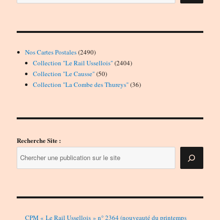
2490
Nos Cartes Postales
2490
produits
2404
Collection "Le Rail Ussellois"
2404
50
produits
Collection "Le Causse"
50
produits
36
Collection "La Combe des Thureys"
36
produits
Recherche Site :
CPM « Le Rail Ussellois » n° 2364 (nouveauté du printemps