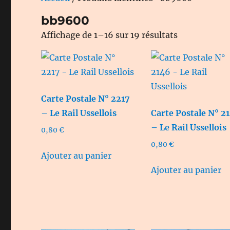
bb9600
Trié
Affichage de 1–16 sur 19 résultats
du
plus
récent
au
Carte Postale N° 2217
plus
– Le Rail Ussellois
Carte Postale N° 2
ancien
– Le Rail Ussellois
0,80
€
0,80
€
Ajouter au panier
Ajouter au panier