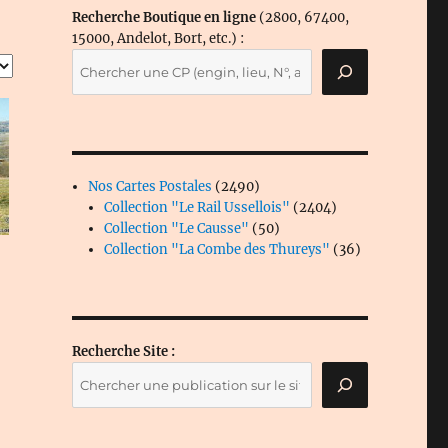
Recherche Boutique en ligne
(2800, 67400,
15000, Andelot, Bort, etc.) :
2490
Nos Cartes Postales
2490
produits
2404
Collection "Le Rail Ussellois"
2404
50
produits
Collection "Le Causse"
50
produits
36
Collection "La Combe des Thureys"
36
produits
Recherche Site :