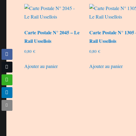
du
plus
récent
au
Carte Postale N° 2045 – Le
Carte Postale N° 1305
plus
Rail Ussellois
Rail Ussellois
ancien
0,80
€
0,80
€
Ajouter au panier
Ajouter au panier