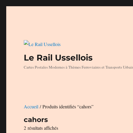
Le Rail Ussellois
Cartes Postales Modernes à Thèmes Ferroviaires et Transports Urbai
Accueil
/ Produits identifiés “cahors”
cahors
Trié
2 résultats affichés