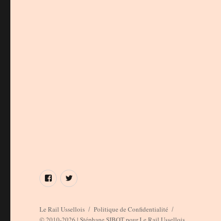
Élément
Élément
de
de
menu
menu
Le Rail Ussellois
Politique de Confidentialité
© 2010-2026 | Stéphane SIBOT pour Le Rail Ussellois