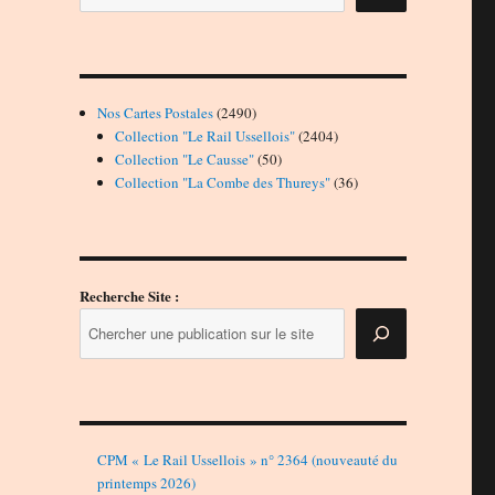
2490
Nos Cartes Postales
2490
produits
2404
Collection "Le Rail Ussellois"
2404
50
produits
Collection "Le Causse"
50
produits
36
Collection "La Combe des Thureys"
36
produits
Recherche Site :
CPM « Le Rail Ussellois » n° 2364 (nouveauté du
printemps 2026)