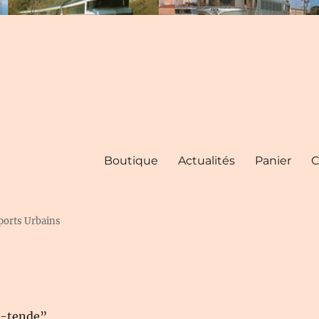
Boutique
Actualités
Panier
C
ports Urbains
e-tende”