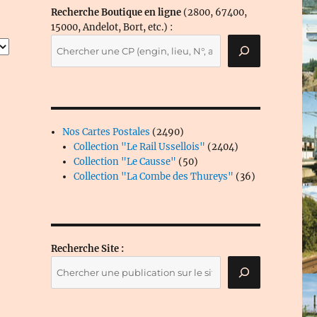
Recherche Boutique en ligne
(2800, 67400,
15000, Andelot, Bort, etc.) :
2490
Nos Cartes Postales
2490
produits
2404
Collection "Le Rail Ussellois"
2404
50
produits
Collection "Le Causse"
50
produits
36
Collection "La Combe des Thureys"
36
produits
Recherche Site :