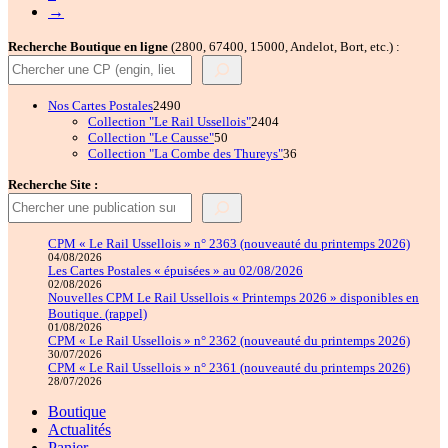
→
Recherche Boutique en ligne
(2800, 67400, 15000, Andelot, Bort, etc.) :
2490
Nos Cartes Postales
2490
produits
2404
Collection "Le Rail Ussellois"
2404
50
produits
Collection "Le Causse"
50
produits
36
Collection "La Combe des Thureys"
36
produits
Recherche Site :
CPM « Le Rail Ussellois » n° 2363 (nouveauté du printemps 2026)
04/08/2026
Les Cartes Postales « épuisées » au 02/08/2026
02/08/2026
Nouvelles CPM Le Rail Ussellois « Printemps 2026 » disponibles en
Boutique. (rappel)
01/08/2026
CPM « Le Rail Ussellois » n° 2362 (nouveauté du printemps 2026)
30/07/2026
CPM « Le Rail Ussellois » n° 2361 (nouveauté du printemps 2026)
28/07/2026
Boutique
Actualités
Panier