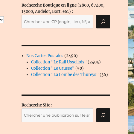
Recherche Boutique en ligne
(2800, 67400,
15000, Andelot, Bort, etc.) :
2490
Nos Cartes Postales
2490
produits
2404
Collection "Le Rail Ussellois"
2404
50
produits
Collection "Le Causse"
50
produits
36
Collection "La Combe des Thureys"
36
produits
Recherche Site :