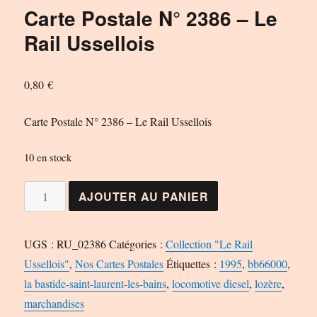
Carte Postale N° 2386 – Le
Rail Ussellois
0,80
€
Carte Postale N° 2386 – Le Rail Ussellois
10 en stock
quantité
AJOUTER AU PANIER
de
Carte
UGS :
RU_02386
Catégories :
Collection "Le Rail
Postale
Ussellois"
,
Nos Cartes Postales
Étiquettes :
1995
,
bb66000
,
N°
la bastide-saint-laurent-les-bains
,
locomotive diesel
,
lozère
,
2386
marchandises
-