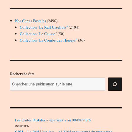
2490
Nos Cartes Postales
2490
produits
2404
Collection "Le Rail Ussellois"
2404
50
produits
Collection "Le Causse"
50
produits
36
Collection "La Combe des Thureys"
36
produits
Recherche Site :
Les Cartes Postales « épuisées » au 09/08/2026
09/08/2026
CPM « Le Rail Ussellois » n° 2365 (nouveauté du printemps