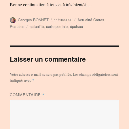
Bonne continuation à tous et à très bientôt…
Auteur
Publié
Catégories
Georges BONNET
11/10/2020
Actualité Cartes
le
Étiquettes
Postales
actualité
,
carte postale
,
épuisée
Laisser un commentaire
Votre adresse e-mail ne sera pas publiée.
Les champs obligatoires sont
indiqués avec
*
COMMENTAIRE
*