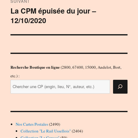
SUIVANT
La CPM épuisée du jour –
Publication
12/10/2020
suivante :
Recherche Boutique en ligne
(2800, 67400, 15000, Andelot, Bort,
etc.) :
2490
Nos Cartes Postales
2490
produits
2404
Collection "Le Rail Ussellois"
2404
50
produits
Collection "Le Causse"
50