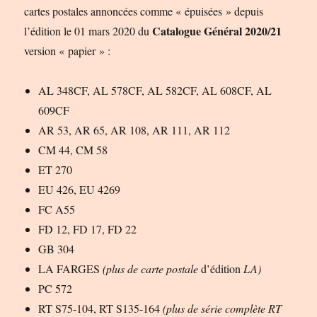
cartes postales annoncées comme « épuisées » depuis
Catalogue Général 2020/21
l’édition le 01 mars 2020 du
version « papier » :
AL 348CF, AL 578CF, AL 582CF, AL 608CF, AL
609CF
AR 53, AR 65, AR 108, AR 111, AR 112
CM 44, CM 58
ET 270
EU 426, EU 4269
FC A55
FD 12, FD 17, FD 22
GB 304
LA FARGES
(plus de carte postale
d’édition
LA)
PC 572
RT S75-104, RT S135-164
(plus de série complète RT