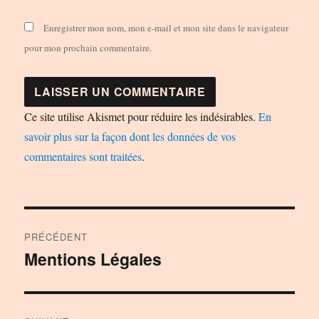
Enregistrer mon nom, mon e-mail et mon site dans le navigateur
pour mon prochain commentaire.
Ce site utilise Akismet pour réduire les indésirables.
En
savoir plus sur la façon dont les données de vos
commentaires sont traitées
.
Navigation
PRÉCÉDENT
de
Mentions Légales
Publication
précédente :
l’article