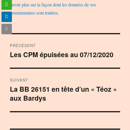
savoir plus sur la façon dont les données de vos
commentaires sont traitées
.
Navigation
PRÉCÉDENT
de
Les CPM épuisées au 07/12/2020
Publication
précédente :
l’article
SUIVANT
La BB 26151 en tête d’un « Téoz »
Publication
aux Bardys
suivante :