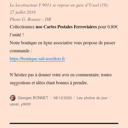
Le locotracteur Y 9011 se repose en gare d’Ussel (19).
27 juillet 2016
Photo G. Bonnet – DR
nos Cartes Postales Ferroviaires
Collectionnez
pour 0,80€
l’unité !
Notre boutique en ligne associative vous propose de passer
commande :
https://boutique.rail-ussellois.fr
N’hésitez pas à donner votre avis en commentaire, toutes
suggestions et idées étant bonnes à prendre.
Auteur
Publié
Catégories
Étiquette
Georges BONNET
08/12/2020
Les photos du jour
le
ussel
,
y9000