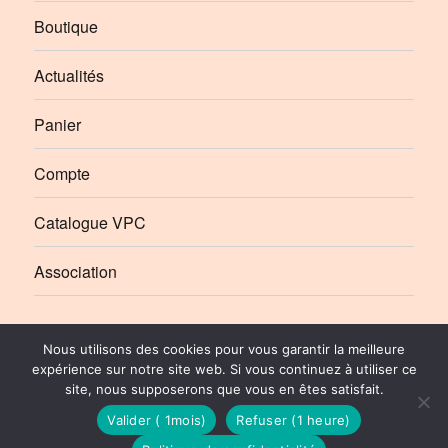
Boutique
Actualités
Panier
Compte
Catalogue VPC
Association
Élément
Élément
Nous utilisons des cookies pour vous garantir la meilleure
de
de
expérience sur notre site web. Si vous continuez à utiliser ce
site, nous supposerons que vous en êtes satisfait.
menu
menu
Le Rail Ussellois
Politique de Confidentialité
© 2010-2026 | Stéphane SIBOT pour Le Rail Ussellois
Valider ( 1mois)
Refuser (1 heure)