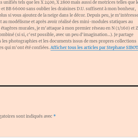
ls unifiés tels que les X 2400, X 2800 mais aussi de motrices telles que l
et BB 66000 sans oublier les draisines D.U. suffisent à mon bonheur,
plus si vous ajoutez de la neige dans le décor. Depuis peu, je m'intéress
 au modélisme et après avoir réalisé des mini-modules statiques au
 étagères murales, je m'attaque à mon premier réseau en N (1/160) et 
mbiné (si si, c'est possible, avec un peu d'imagination...). Je partage
s les photographies et les documents issus de mes propres collections
les qui m'ont été confiées.
Afficher tous les articles par Stephane SIBO
gatoires sont indiqués avec
*