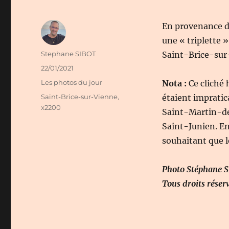
En provenance d
une « triplette »
Auteur
Stephane SIBOT
Saint-Brice-sur
Publié
22/01/2021
le
Catégories
Les photos du jour
Nota :
Ce cliché 
Étiquettes
Saint-Brice-sur-Vienne
,
étaient impratic
x2200
Saint-Martin-de
Saint-Junien. En 
souhaitant que l
Photo Stéphane 
Tous droits réser