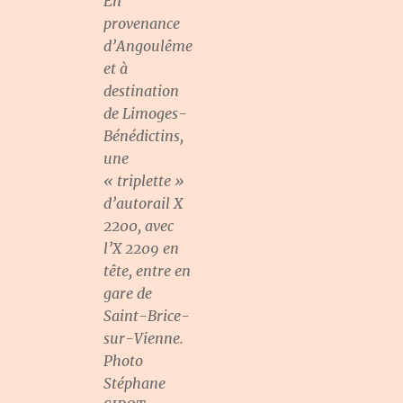
En
provenance
d’Angoulême
et à
destination
de Limoges-
Bénédictins,
une
« triplette »
d’autorail X
2200, avec
l’X 2209 en
tête, entre en
gare de
Saint-Brice-
sur-Vienne.
Photo
Stéphane