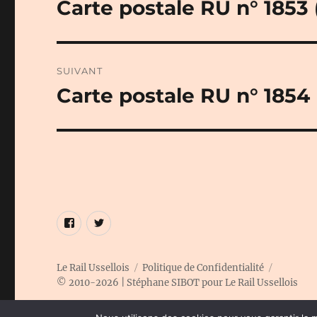
Carte postale RU n° 1853
Publication
précédente :
l’article
SUIVANT
Carte postale RU n° 1854
Publication
suivante :
Élément
Élément
de
de
menu
menu
Le Rail Ussellois
Politique de Confidentialité
© 2010-2026 | Stéphane SIBOT pour Le Rail Ussellois