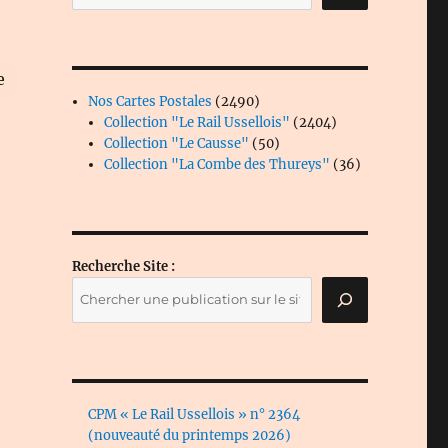
e
2490
Nos Cartes Postales
2490
produits
2404
Collection "Le Rail Ussellois"
2404
50
produits
Collection "Le Causse"
50
produits
36
Collection "La Combe des Thureys"
36
produits
Recherche Site :
CPM « Le Rail Ussellois » n° 2364
(nouveauté du printemps 2026)