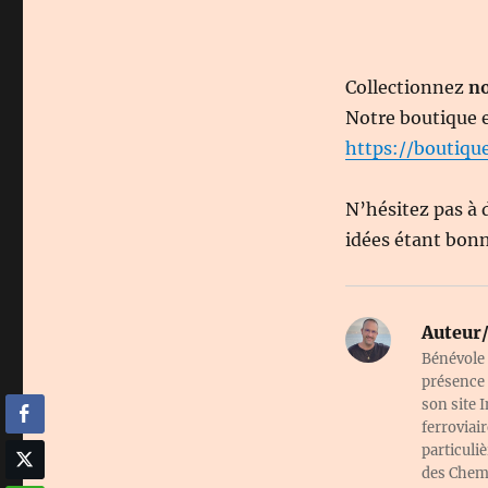
Collectionnez
no
Notre boutique 
https://boutique.
N’hésitez pas à 
idées étant bonn
Auteur/
Bénévole 
présence 
son site 
ferroviai
particuliè
des Chemi