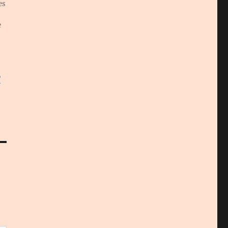
es
e
Z
T