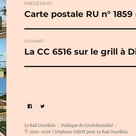
PRÉCÉDENT
de
Carte postale RU n° 1859
Publication
précédente :
l’article
SUIVANT
La CC 6516 sur le grill à 
Publication
suivante :
Élément
Élément
de
de
menu
menu
Le Rail Ussellois
Politique de Confidentialité
© 2010-2026 | Stéphane SIBOT pour Le Rail Ussellois