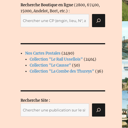
Recherche Boutique en ligne
(2800, 67400,
15000, Andelot, Bort, etc.) :
2490
Nos Cartes Postales
2490
produits
2404
Collection "Le Rail Ussellois"
2404
50
produits
Collection "Le Causse"
50
produits
36
Collection "La Combe des Thureys"
36
produits
Recherche Site :