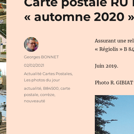
Carte postale RU 
« automne 2020 »
Assurant une re
« Régiolis » B 
Auteur
Georges BONNET
Publié
02/02/2021
Juin 2019.
le
Catégories
Actualité Cartes Postales
,
Les photos du jour
Photo R. GIBIAT
Étiquettes
actualité
,
B84500
,
carte
postale
,
corrèze
,
nouveauté