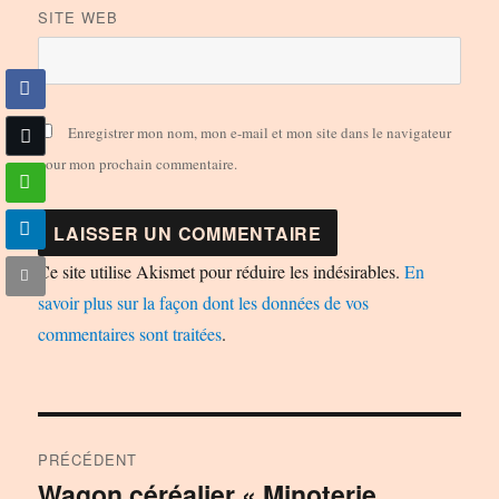
SITE WEB
Enregistrer mon nom, mon e-mail et mon site dans le navigateur
pour mon prochain commentaire.
Ce site utilise Akismet pour réduire les indésirables.
En
savoir plus sur la façon dont les données de vos
commentaires sont traitées
.
Navigation
PRÉCÉDENT
de
Wagon céréalier « Minoterie
Publication