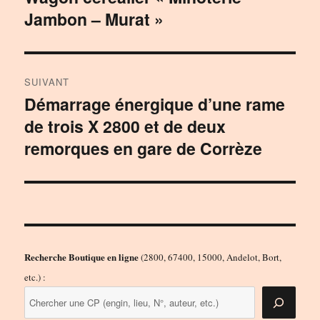
Jambon – Murat »
précédente :
l’article
SUIVANT
Démarrage énergique d’une rame
Publication
de trois X 2800 et de deux
suivante :
remorques en gare de Corrèze
Recherche Boutique en ligne
(2800, 67400, 15000, Andelot, Bort,
etc.) :