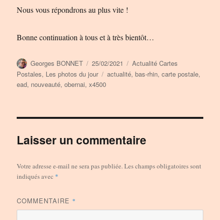
Nous vous répondrons au plus vite !
Bonne continuation à tous et à très bientôt…
Auteur
Publié
Catégories
Georges BONNET
25/02/2021
Actualité Cartes
le
Étiquettes
Postales
,
Les photos du jour
actualité
,
bas-rhin
,
carte postale
,
ead
,
nouveauté
,
obernai
,
x4500
Laisser un commentaire
Votre adresse e-mail ne sera pas publiée.
Les champs obligatoires sont
indiqués avec
*
COMMENTAIRE
*