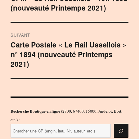
(nouveauté Printemps 2021)
précédente :
l’article
SUIVANT
Carte Postale « Le Rail Ussellois »
Publication
n° 1894 (nouveauté Printemps
suivante :
2021)
Recherche Boutique en ligne
(2800, 67400, 15000, Andelot, Bort,
etc.) :