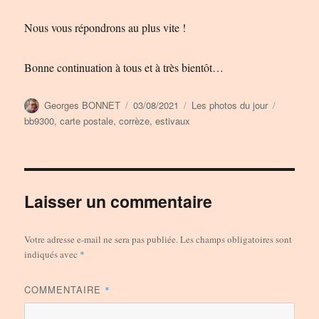
Nous vous répondrons au plus vite !
Bonne continuation à tous et à très bientôt…
Auteur
Publié
Catégories
Étiquette
Georges BONNET
03/08/2021
Les photos du jour
le
bb9300
,
carte postale
,
corrèze
,
estivaux
Laisser un commentaire
Votre adresse e-mail ne sera pas publiée.
Les champs obligatoires sont
indiqués avec
*
COMMENTAIRE
*