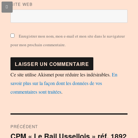
SITE WEB
Enregistrer mon nom, mon e-mail et mon site dans le navigateur
pour mon prochain commentaire.
Ce site utilise Akismet pour réduire les indésirables.
En
savoir plus sur la façon dont les données de vos
commentaires sont traitées
.
Navigation
PRÉCÉDENT
de
CPM « Le Rail Ussellois » réf. 1892
Publication