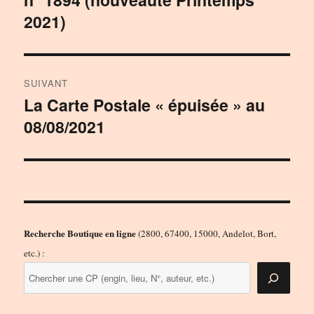
l’article
2021)
SUIVANT
La Carte Postale « épuisée » au
Publication
08/08/2021
suivante :
Recherche Boutique en ligne
(2800, 67400, 15000, Andelot, Bort,
etc.) :