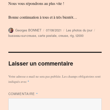
Nous vous répondrons au plus vite !
Bonne continuation à tous et à très bientôt…
Auteur
Publié
Catégories
Étiquette
Georges BONNET
07/08/2021
Les photos du jour
le
busseau-sur-creuse
,
carte postale
,
creuse
,
rtg
,
t2000
Laisser un commentaire
Votre adresse e-mail ne sera pas publiée.
Les champs obligatoires sont
indiqués avec
*
COMMENTAIRE
*