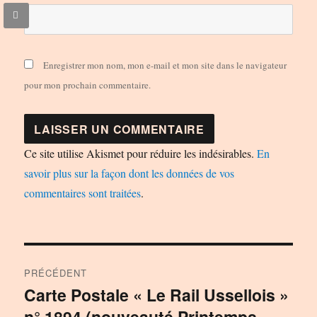
Enregistrer mon nom, mon e-mail et mon site dans le navigateur
pour mon prochain commentaire.
Ce site utilise Akismet pour réduire les indésirables.
En
savoir plus sur la façon dont les données de vos
commentaires sont traitées
.
Navigation
PRÉCÉDENT
de
Carte Postale « Le Rail Ussellois »
Publication
n° 1894 (nouveauté Printemps
précédente :