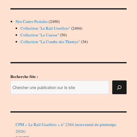
2490
Nos Cartes Postales
2490
produits
2404
Collection "Le Rail Ussellois"
2404
50
produits
Collection "Le Causse"
50
produits
36
Collection "La Combe des Thureys"
36
produits
Recherche Site :
CPM « Le Rail Ussellois » n° 2364 (nouveauté du printemps
2026)