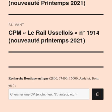
(nouveauté Printemps 2021)
précédente :
l’article
SUIVANT
CPM « Le Rail Ussellois » n° 1914
Publication
(nouveauté printemps 2021)
suivante :
Recherche Boutique en ligne
(2800, 67400, 15000, Andelot, Bort,
etc.) :