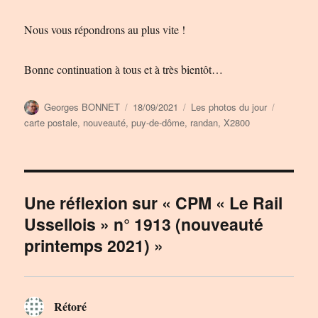
Nous vous répondrons au plus vite !
Bonne continuation à tous et à très bientôt…
Auteur
Publié
Catégories
Étiquette
Georges BONNET
18/09/2021
Les photos du jour
le
carte postale
,
nouveauté
,
puy-de-dôme
,
randan
,
X2800
Une réflexion sur « CPM « Le Rail
Ussellois » n° 1913 (nouveauté
printemps 2021) »
Rétoré
dit :