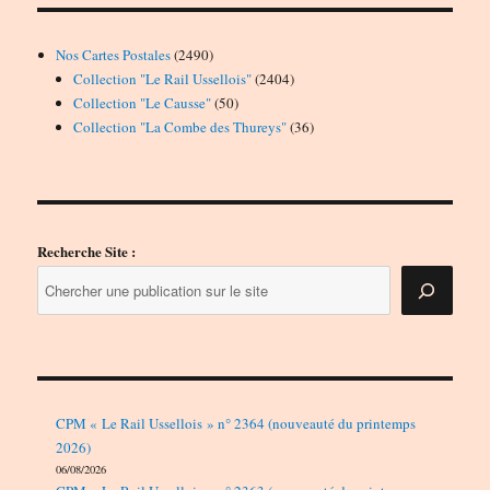
2490
Nos Cartes Postales
2490
produits
2404
Collection "Le Rail Ussellois"
2404
50
produits
Collection "Le Causse"
50
produits
36
Collection "La Combe des Thureys"
36
produits
Recherche Site :
CPM « Le Rail Ussellois » n° 2364 (nouveauté du printemps
2026)
06/08/2026