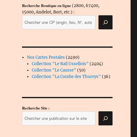
Recherche Boutique en ligne
(2800, 67400,
15000, Andelot, Bort, etc.) :
2490
Nos Cartes Postales
2490
produits
2404
Collection "Le Rail Ussellois"
2404
50
produits
Collection "Le Causse"
50
produits
36
Collection "La Combe des Thureys"
36
produits
Recherche Site :