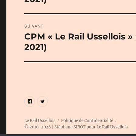
SUIVANT
CPM « Le Rail Ussellois 
Publication
suivante :
2021)
Élément
Élément
de
de
menu
menu
Le Rail Ussellois
Politique de Confidentialité
© 2010-2026 | Stéphane SIBOT pour Le Rail Ussellois