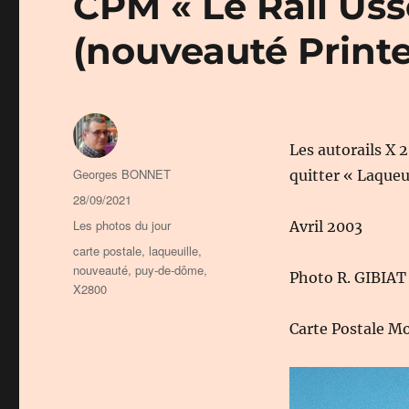
CPM « Le Rail Usse
(nouveauté Print
Les autorails X 
Auteur
Georges BONNET
quitter « Laque
Publié
28/09/2021
le
Catégories
Les photos du jour
Avril 2003
Étiquettes
carte postale
,
laqueuille
,
nouveauté
,
puy-de-dôme
,
Photo R. GIBIAT
X2800
Carte Postale Mo