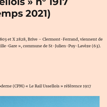
llois » n° 1917
emps 2021)
2803 et X 2828, Brive – Clermont-Ferrand, viennent de
uille-Gare », commune de St-Julien-Puy-Lavèze (63).
derne (CPM) « Le Rail Ussellois » référence 1917