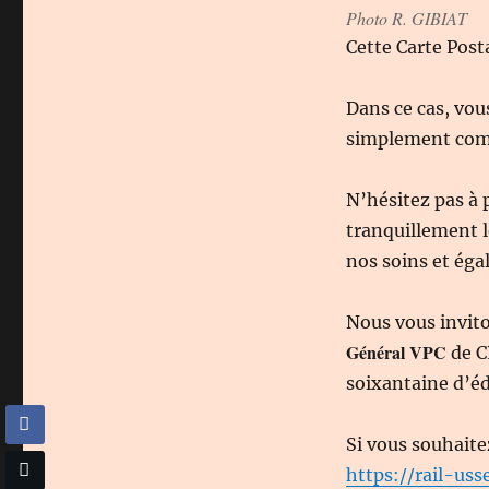
Photo R. GIBIAT
Cette Carte Posta
Dans ce cas, vou
simplement c
N’hésitez pas à 
tranquillement l
nos soins et éga
Nous vous invit
Général VPC
de C
soixantaine d’éd
Si vous souhaite
https://rail-usse