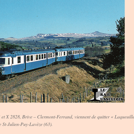
 et X 2828, Brive – Clermont-Ferrand, viennent de quitter « Laqueuill
St-Julien-Puy-Lavèze (63).