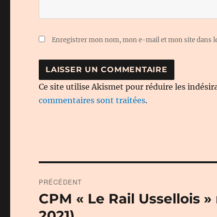
Enregistrer mon nom, mon e-mail et mon site dans 
Ce site utilise Akismet pour réduire les indésir
commentaires sont traitées
.
Navigation
PRÉCÉDENT
de
CPM « Le Rail Ussellois 
Publication
précédente :
l’article
2021)