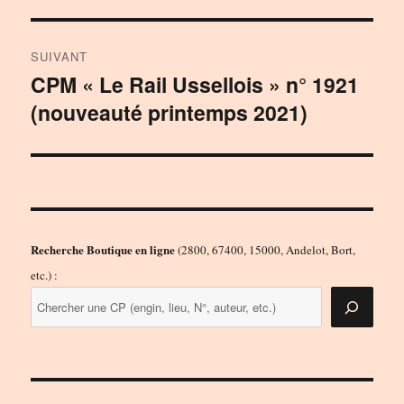
SUIVANT
CPM « Le Rail Ussellois » n° 1921
Publication
(nouveauté printemps 2021)
suivante :
Recherche Boutique en ligne
(2800, 67400, 15000, Andelot, Bort,
etc.) :