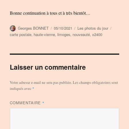
Bonne continuation à tous et à très bientôt…
Auteur
Publié
Catégories
Étiquette
Georges BONNET
05/10/2021
Les photos du jour
le
carte postale
,
haute-vienne
,
limoges
,
nouveauté
,
x2400
Laisser un commentaire
Votre adresse e-mail ne sera pas publiée.
Les champs obligatoires sont
indiqués avec
*
COMMENTAIRE
*