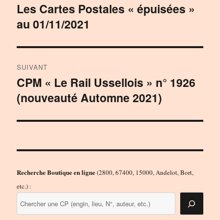
de
Les Cartes Postales « épuisées »
Publication
au 01/11/2021
précédente :
l’article
SUIVANT
CPM « Le Rail Ussellois » n° 1926
Publication
(nouveauté Automne 2021)
suivante :
Recherche Boutique en ligne
(2800, 67400, 15000, Andelot, Bort,
etc.) :