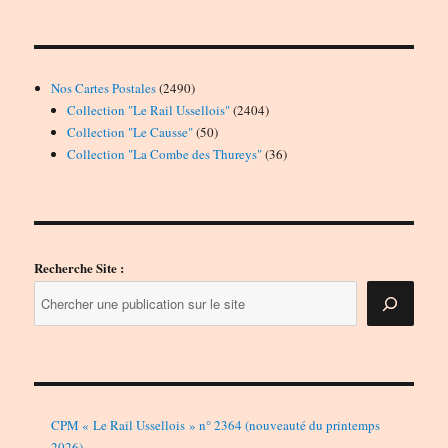
2490
Nos Cartes Postales
2490
produits
2404
Collection "Le Rail Ussellois"
2404
50
produits
Collection "Le Causse"
50
produits
36
Collection "La Combe des Thureys"
36
produits
Recherche Site :
CPM « Le Rail Ussellois » n° 2364 (nouveauté du printemps
2026)