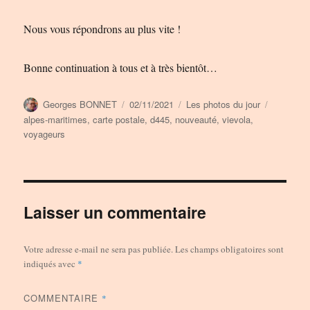
Nous vous répondrons au plus vite !
Bonne continuation à tous et à très bientôt…
Auteur
Publié
Catégories
Étiquette
Georges BONNET
02/11/2021
Les photos du jour
le
alpes-maritimes
,
carte postale
,
d445
,
nouveauté
,
vievola
,
voyageurs
Laisser un commentaire
Votre adresse e-mail ne sera pas publiée.
Les champs obligatoires sont
indiqués avec
*
COMMENTAIRE
*