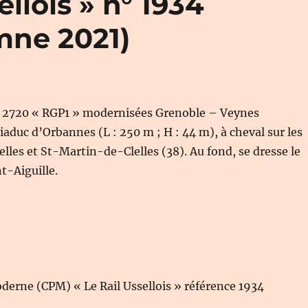
llois » n° 1934
mne 2021)
X 2720 « RGP1 » modernisées Grenoble – Veynes
viaduc d’Orbannes (L : 250 m ; H : 44 m), à cheval sur les
les et St-Martin-de-Clelles (38). Au fond, se dresse le
-Aiguille.
derne (CPM) « Le Rail Ussellois » référence 1934