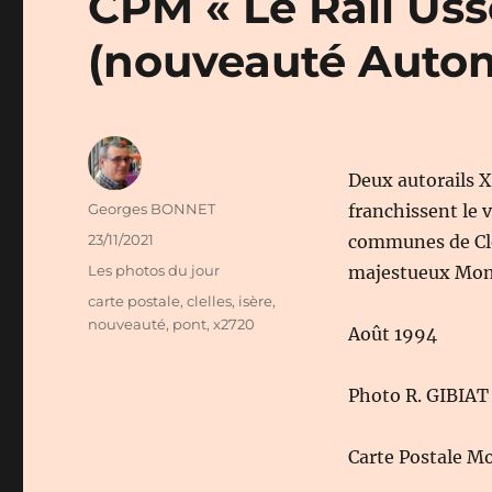
CPM « Le Rail Usse
(nouveauté Auto
Deux autorails 
Auteur
Georges BONNET
franchissent le 
Publié
23/11/2021
communes de Clel
le
Catégories
Les photos du jour
majestueux Mont
Étiquettes
carte postale
,
clelles
,
isère
,
nouveauté
,
pont
,
x2720
Août 1994
Photo R. GIBIAT
Carte Postale Mo