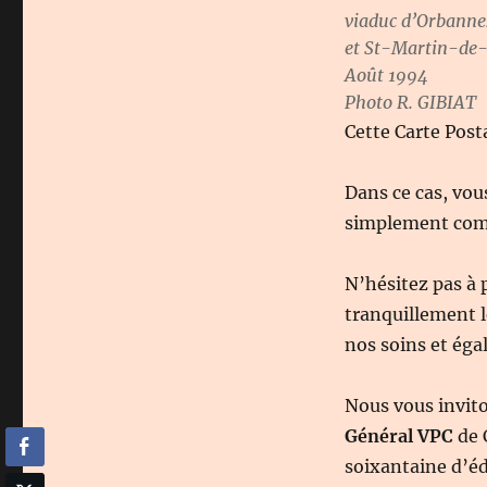
viaduc d’Orbannes
et St-Martin-de-C
Août 1994
Photo R. GIBIAT
Cette Carte Posta
Dans ce cas, vou
simplement c
N’hésitez pas à 
tranquillement l
nos soins et éga
Nous vous invit
Général VPC
de 
soixantaine d’éd