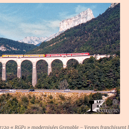
 2720 « RGP1 » modernisées Grenoble – Veynes franchissent 