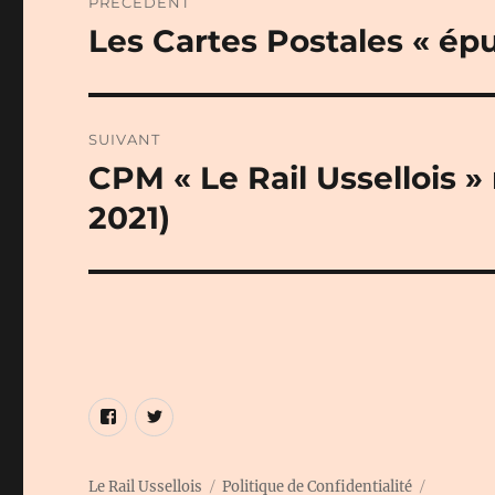
PRÉCÉDENT
de
Les Cartes Postales « épu
Publication
précédente :
l’article
SUIVANT
CPM « Le Rail Ussellois 
Publication
suivante :
2021)
Élément
Élément
de
de
menu
menu
Le Rail Ussellois
Politique de Confidentialité