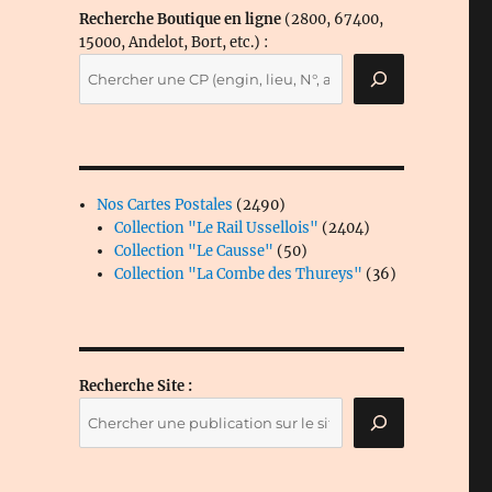
Recherche Boutique en ligne
(2800, 67400,
15000, Andelot, Bort, etc.) :
2490
Nos Cartes Postales
2490
produits
2404
Collection "Le Rail Ussellois"
2404
50
produits
Collection "Le Causse"
50
produits
36
Collection "La Combe des Thureys"
36
produits
Recherche Site :