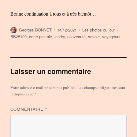
Bonne continuation à tous et à très bientôt…
Auteur
Publié
Catégories
Étiquette
Georges BONNET
14/12/2021
Les photos du jour
le
BB25100
,
carte postale
,
landry
,
nouveauté
,
savoie
,
voyageurs
Laisser un commentaire
Votre adresse e-mail ne sera pas publiée.
Les champs obligatoires sont
indiqués avec
*
COMMENTAIRE
*