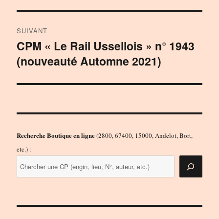
SUIVANT
CPM « Le Rail Ussellois » n° 1943
Publication
(nouveauté Automne 2021)
suivante :
Recherche Boutique en ligne
(2800, 67400, 15000, Andelot, Bort,
etc.) :