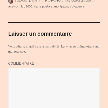
Auteur
Publié
Catégories
Étiquette
Georges BONNET
25/02/2022
Les photos du jour
le
aveyron
,
BB9400
,
carte postale
,
montpaon
,
voyageurs
Laisser un commentaire
Votre adresse e-mail ne sera pas publiée.
Les champs obligatoires sont
indiqués avec
*
COMMENTAIRE
*