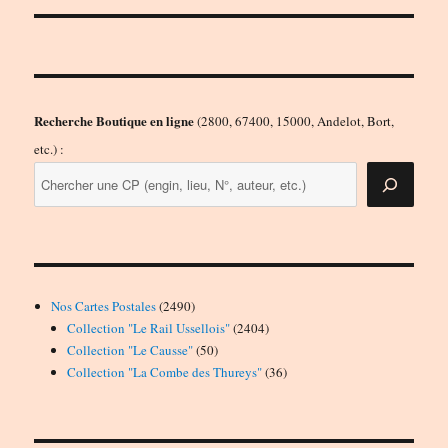
Recherche Boutique en ligne
(2800, 67400, 15000, Andelot, Bort,
etc.) :
2490
Nos Cartes Postales
2490
produits
2404
Collection "Le Rail Ussellois"
2404
50
produits
Collection "Le Causse"
50
produits
36
Collection "La Combe des Thureys"
36
produits