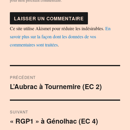
pour mon prochain commentaire.
Ce site utilise Akismet pour réduire les indésirables.
En
savoir plus sur la façon dont les données de vos
commentaires sont traitées
.
Navigation
PRÉCÉDENT
de
L’Aubrac à Tournemire (EC 2)
Publication
précédente :
l’article
SUIVANT
« RGP1 » à Génolhac (EC 4)
Publication
suivante :