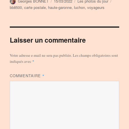
Auteur
Publié
Catégories
Étiquette
Georges BONNET
15/03/2022
Les photos du jour
le
bb8500
,
carte postale
,
haute-garonne
,
luchon
,
voyageurs
Laisser un commentaire
Votre adresse e-mail ne sera pas publiée.
Les champs obligatoires sont
indiqués avec
*
COMMENTAIRE
*