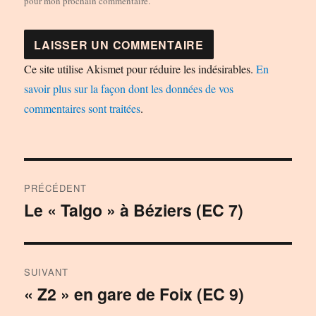
pour mon prochain commentaire.
Ce site utilise Akismet pour réduire les indésirables.
En
savoir plus sur la façon dont les données de vos
commentaires sont traitées
.
Navigation
PRÉCÉDENT
de
Le « Talgo » à Béziers (EC 7)
Publication
précédente :
l’article
SUIVANT
« Z2 » en gare de Foix (EC 9)
Publication
suivante :