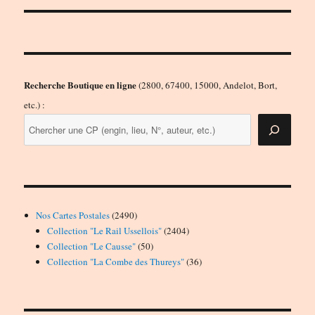
Recherche Boutique en ligne
(2800, 67400, 15000, Andelot, Bort,
etc.) :
2490
Nos Cartes Postales
2490
produits
2404
Collection "Le Rail Ussellois"
2404
50
produits
Collection "Le Causse"
50
produits
36
Collection "La Combe des Thureys"
36
produits