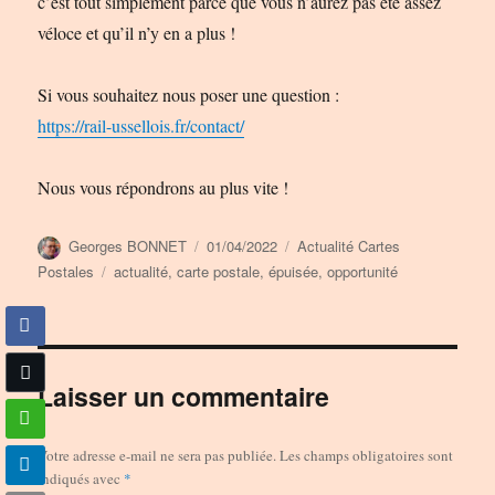
c’est tout simplement parce que vous n’aurez pas été assez
véloce et qu’il n’y en a plus !
Si vous souhaitez nous poser une question :
https://rail-ussellois.fr/contact/
Nous vous répondrons au plus vite !
Auteur
Publié
Catégories
Georges BONNET
01/04/2022
Actualité Cartes
le
Étiquettes
Postales
actualité
,
carte postale
,
épuisée
,
opportunité
Laisser un commentaire
Votre adresse e-mail ne sera pas publiée.
Les champs obligatoires sont
indiqués avec
*