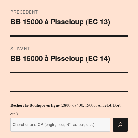
Navigation
PRÉCÉDENT
de
BB 15000 à Pisseloup (EC 13)
Publication
précédente :
l’article
SUIVANT
BB 15000 à Pisseloup (EC 14)
Publication
suivante :
Recherche Boutique en ligne
(2800, 67400, 15000, Andelot, Bort,
etc.) :